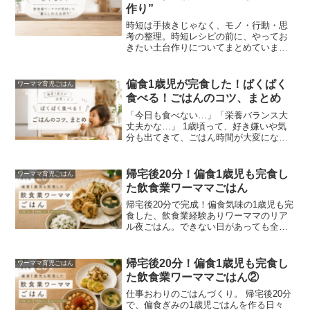
作り”
時短は手抜きじゃなく、モノ・行動・思
考の整理。時短レシピの前に、やってお
きたい土台作りについてまとめていま
す。
偏食1歳児が完食した！ぱくぱく
ワーママ育児ごはん
食べる！ごはんのコツ、まとめ
「今日も食べない…」「栄養バランス大
丈夫かな…」 1歳頃って、好き嫌いや気
分も出てきて、ごはん時間が大変になる
ことありますよね。 うちの1歳児も、か
なり偏食気味。 昨日食べたものを今日は
拒否、緑の野菜は警戒ぽいぽい。そんな
帰宅後20分！偏食1歳児も完食し
ワーママ育児ごはん
日々の中で、「これは食べた！」「こう
た飲食業ワーママごはん
やると食べるんだ！」という発見メニュ
ーをご紹介しています。
帰宅後20分で完成！偏食気味の1歳児も完
食した、飲食業経験ありワーママのリア
ル夜ごはん。できない日があっても全然
いい！無理しすぎない時短ごはんの工夫
を紹介します。メインはみんな大好き豆
腐ナゲット、菜飯、具だくさん味噌汁ほ
帰宅後20分！偏食1歳児も完食し
ワーママ育児ごはん
か。
た飲食業ワーママごはん②
仕事おわりのごはんづくり。 帰宅後20分
で、偏食ぎみの1歳児ごはんを作る日々