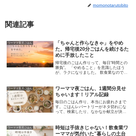
momonotarutobito
関連記事
「ちゃんと作らなきゃ」をやめ
ワーママ育児ごはん
た。帰宅後20分ごはんを続けるた
めに手放したこと
帰宅後のごはん作りって、毎日“時間との
勝負”。 「やめること」を意識したほう
が、ラクになりました。 飲食業なので、
ちゃんとやろうと思えば、いくらでもで
きてしまう。 帰宅後20分ごはんを続ける
ために手放したことをまとめています。
ワーママ夜ごはん、1週間分見せ
ワーママ育児ごはん
ちゃいます！リアル記録
毎日のごはん作り、本当にお疲れさまで
す。ごはんレパートリーがネタ切れにな
って、検索したり、なかなか献立が決ま
らないってよくありますよね。今回は、
そんなわが家の“リアルな1週間ワーママ
夜ごはん”をまとめてみました◎「今日は
時短は手抜きじゃない！飲食業ワ
ワーママ育児ごはん
もう無理〜」の日の参考になったら嬉し
ーママが気付いた”暮らしの土台
いです。