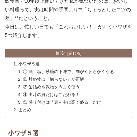
飲食業で10年以上働いてきた私が気づいたのは、おいし
い料理って、実は時間や手間より**「ちょっとしたコツの
差」**だということ。
今日は、忙しい日でも「これおいしい！」が叶う小ワザを
5つ紹介します。
目次
小ワザ５選
① 酒、塩、砂糖の下味で、肉がやわらかくなる
② 炒め物は「触らない」が正解
③ 缶詰めや乾物をうまく使う
④ 出汁の質だけはこだわる！
⑤ 盛り付けは「真ん中に高く盛る」だけ
まとめ
小ワザ５選