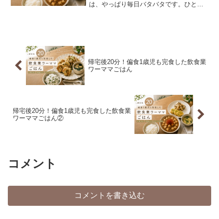
は、やっぱり毎日バタバタです。ひと工
夫で簡単・美味しい、大人も一緒に食べ
られる、1歳児でも食べやすいを意識して
作っています。 毎日のごはん作りが、少
しでも軽くなりますように。きょうのメ
ニューは麻婆豆腐ほか
帰宅後20分！偏食1歳児も完食した飲食業
ワーママごはん
帰宅後20分！偏食1歳児も完食した飲食業
ワーママごはん②
コメント
コメントを書き込む