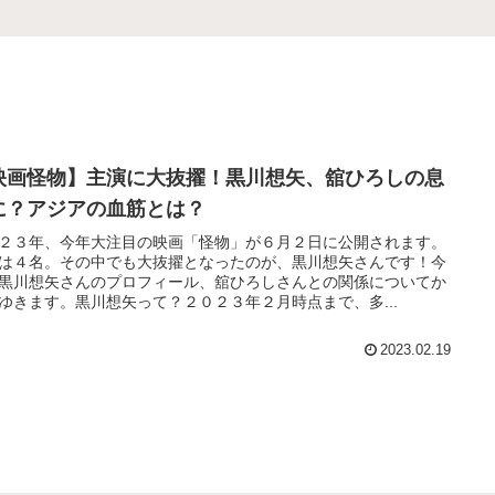
映画怪物】主演に大抜擢！黒川想矢、舘ひろしの息
に？アジアの血筋とは？
２３年、今年大注目の映画「怪物」が６月２日に公開されます。
は４名。その中でも大抜擢となったのが、黒川想矢さんです！今
黒川想矢さんのプロフィール、舘ひろしさんとの関係についてか
ゆきます。黒川想矢って？２０２３年２月時点まで、多...
2023.02.19