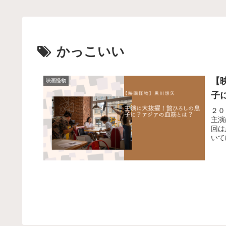
かっこいい
【
映画怪物
子
２０
主演
回は
いて